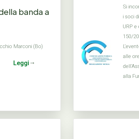
Si inco
della banda a
i soci 
URP e o
150/200
ecchio Marconi (Bo)
L'event
alle or
Leggi
dell'A
alla Fu