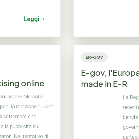
Leggi
ER-GOV
E-gov, l'Europa
ising online
made in E-R
ommissione Mercato
La Reg
eo, la relazione "Juvin"
recent
di settembre che
benchma
ella pubblicità sul
govern
ori. Nel tentativo di
parteci