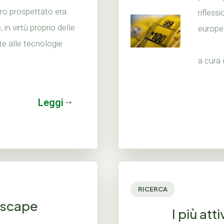
dro prospettato era
rifless
in virtù proprio delle
europe
te alle tecnologie
a cura
Leggi
RICERCA
 Escape
I più att