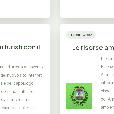
TERRITORIO
turisti con il
Le risorse am
È on li
Risorse
stica di Aosta attraverso
All'ind
e del nuovo sito internet
cittadi
ale del capoluogo
disposi
e comunale affianca,
dell'Am
ionali, anche una
ambient
dedicata ai potenziali