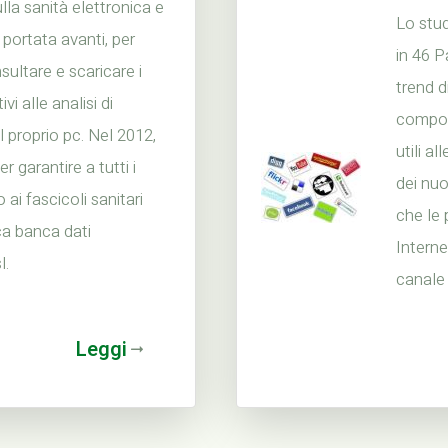
la sanità elettronica e
Lo stu
 portata avanti, per
in 46 P
sultare e scaricare i
trend d
ivi alle analisi di
comport
l proprio pc. Nel 2012,
utili a
 garantire a tutti i
dei nuo
 ai fascicoli sanitari
che le
ca banca dati
Interne
l.
canale
Leggi