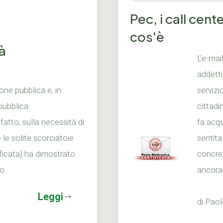
Pec, i call cen
cos'è
à
L'e-mai
addetti
one pubblica e, in
servizi
 pubblica
cittadi
atto, sulla necessità di
fa acqu
le solite scorciatoie
sentita
ficata) ha dimostrato
concret
o.
ancora 
Leggi
di Pao