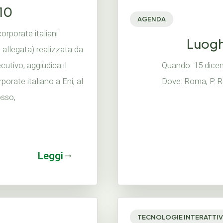
10
AGENDA
 corporate italiani
Luogh
 allegata) realizzata da
utivo, aggiudica il
Quando: 15 dice
orate italiano a Eni, al
Dove: Roma, P. R
osso,
Leggi
TECNOLOGIE INTERATTIV