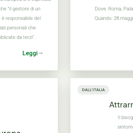
e "il gestore di un
Dove: Roma, Palaz
t è responsabile del
Quando: 28 magg
ati personali che
icate da terzi"...
Leggi
DALL'ITALIA
Attrarr
Il biso
sintoma
Europa