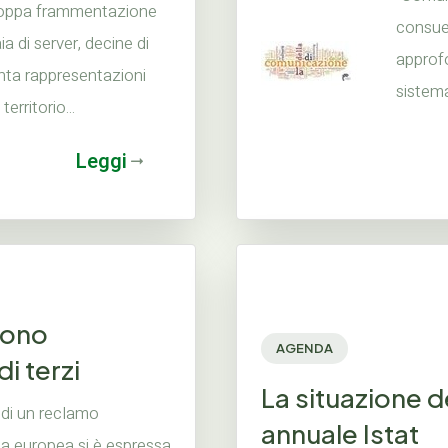
o troppa frammentazione
consue
ia di server, decine di
approfo
nta rappresentazioni
sistema
rritorio...
Leggi
 sono
AGENDA
i terzi
La situazione 
o di un reclamo
annuale Istat
zia europea si è espressa