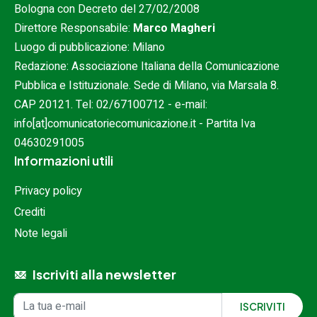
Bologna con Decreto del 27/02/2008
Direttore Responsabile:
Marco Magheri
Luogo di pubblicazione: Milano
Redazione: Associazione Italiana della Comunicazione
Pubblica e Istituzionale. Sede di Milano, via Marsala 8.
CAP 20121. Tel:
02/67100712
- e-mail:
info[at]comunicatoriecomunicazione.it
- Partita Iva
04630291005
Informazioni utili
Privacy policy
Crediti
Note legali
Iscriviti alla newsletter
Iscrizione alla newsletter
Indirizzo email
ISCRIVITI