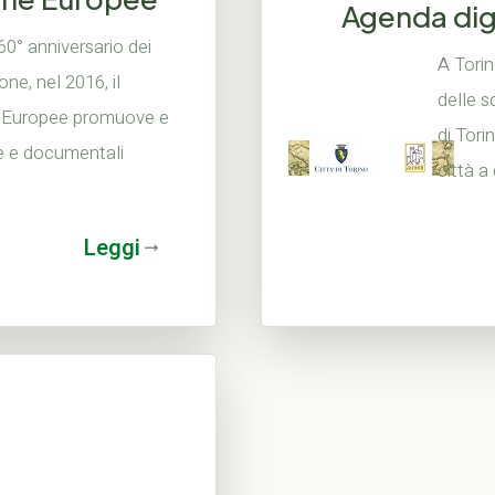
Agenda digi
 60° anniversario dei
A Tori
one, nel 2016, il
delle 
he Europee promuove e
di Tori
e e documentali
città a
Leggi