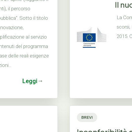
Il n
i), il percorso
La Com
bblica". Sotto il titolo
scorsi,
nnovazione,
2015. C
ificazione al servizio
contenuti del programma
 base delle reali esigenze
oni...
Leggi
BREVI
Inconferibilità 