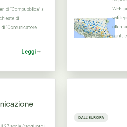
Wi-Fi p
eri di “Compubblica” si
wifi.lep
chieste di
allarga
e di “Comunicatore
punti, 
Leggi
unicazione
DALL'EUROPA
l 27 aprile (raggiunto il