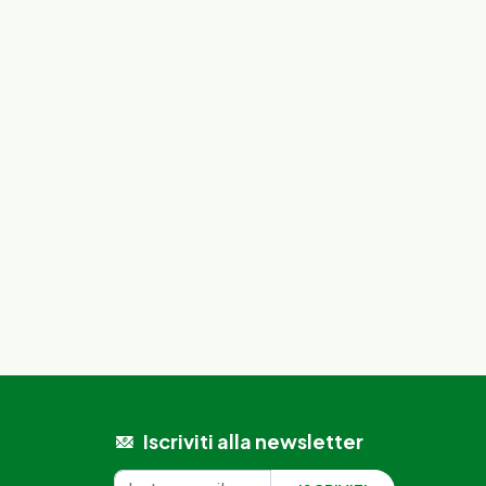
Iscriviti alla newsletter
Iscrizione alla newsletter
Indirizzo email