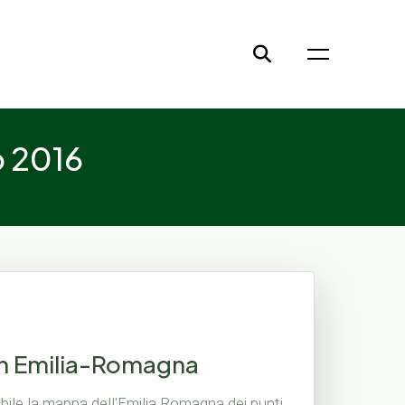
o 2016
in Emilia-Romagna
bile la mappa dell'Emilia Romagna dei punti