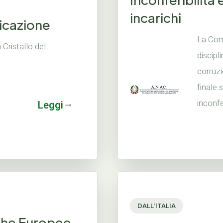
incarichi
nicazione
La Comm
Cristallo del
discipl
corruzi
finale 
inconfer
Leggi
DALL'ITALIA
iche Europee