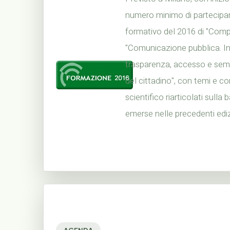
numero minimo di partecipant
formativo del 2016 di "Compu
"Comunicazione pubblica. I
trasparenza, accesso e sempl
del cittadino", con temi e 
scientifico riarticolati sulla
emerse nelle precedenti edizi