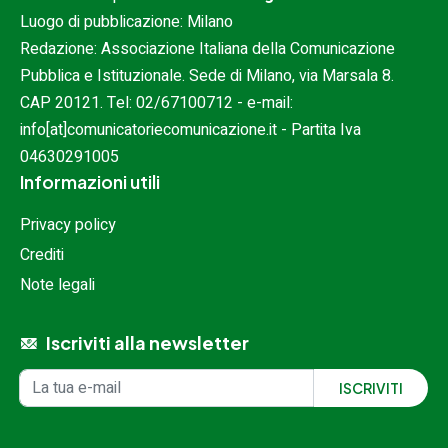
Luogo di pubblicazione: Milano
Redazione: Associazione Italiana della Comunicazione
Pubblica e Istituzionale. Sede di Milano, via Marsala 8.
CAP 20121. Tel:
02/67100712
- e-mail:
info[at]comunicatoriecomunicazione.it
- Partita Iva
04630291005
Informazioni utili
Privacy policy
Crediti
Note legali
Iscriviti alla newsletter
Iscrizione alla newsletter
Indirizzo email
ISCRIVITI
Inserisci il tuo indirizzo e-mail per ricevere aggiornamenti.