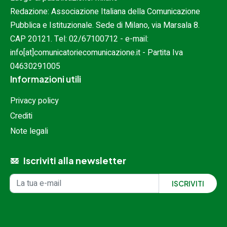
Redazione: Associazione Italiana della Comunicazione
Pubblica e Istituzionale. Sede di Milano, via Marsala 8.
CAP 20121. Tel:
02/67100712
- e-mail:
info[at]comunicatoriecomunicazione.it
- Partita Iva
04630291005
Informazioni utili
Privacy policy
Crediti
Note legali
Iscriviti alla newsletter
Iscrizione alla newsletter
Indirizzo email
ISCRIVITI
Inserisci il tuo indirizzo e-mail per ricevere aggiornamenti.