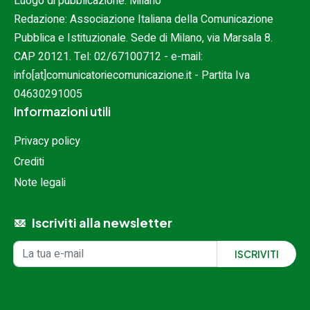
Luogo di pubblicazione: Milano
Redazione: Associazione Italiana della Comunicazione
Pubblica e Istituzionale. Sede di Milano, via Marsala 8.
CAP 20121. Tel:
02/67100712
- e-mail:
info[at]comunicatoriecomunicazione.it
- Partita Iva
04630291005
Informazioni utili
Privacy policy
Crediti
Note legali
Iscriviti alla newsletter
Iscrizione alla newsletter
Indirizzo email
ISCRIVITI
Inserisci il tuo indirizzo e-mail per ricevere aggiornamenti.