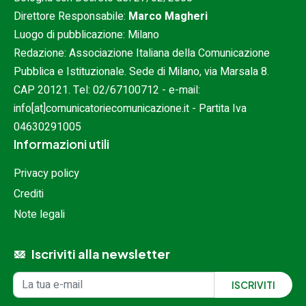
Direttore Responsabile:
Marco Magheri
Luogo di pubblicazione: Milano
Redazione: Associazione Italiana della Comunicazione
Pubblica e Istituzionale. Sede di Milano, via Marsala 8.
CAP 20121. Tel:
02/67100712
- e-mail:
info[at]comunicatoriecomunicazione.it
- Partita Iva
04630291005
Informazioni utili
Privacy policy
Crediti
Note legali
Iscriviti alla newsletter
Iscrizione alla newsletter
Indirizzo email
ISCRIVITI