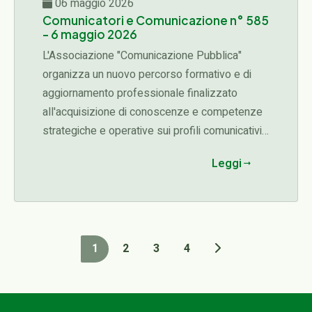
06 maggio 2026
Comunicatori e Comunicazione n° 585
- 6 maggio 2026
L'Associazione "Comunicazione Pubblica"
organizza un nuovo percorso formativo e di
aggiornamento professionale finalizzato
all'acquisizione di conoscenze e competenze
strategiche e operative sui profili comunicativi,
organizzativi, etici e manageriali connessi alle
Leggi
diverse fasi del ciclo delle attività di una
organizzazione (programmazione,
progettazione, affidamento, esecuzione,
rendicontazione)...
1
2
3
4