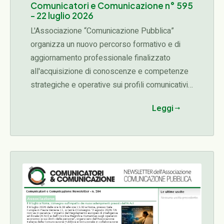
Comunicatori e Comunicazione n° 595
- 22 luglio 2026
L'Associazione “Comunicazione Pubblica”
organizza un nuovo percorso formativo e di
aggiornamento professionale finalizzato
all'acquisizione di conoscenze e competenze
strategiche e operative sui profili comunicativi,
organizzativi, etici e manageriali connessi alle
Leggi
diverse fasi del ciclo delle attività di una
organizzazione con particolare attenzione al
ruolo strategico del comunicatore pubblico
nella trasparenza, nella prevenzione della
corruzione, nella gestione dei conflitti di
interesse.