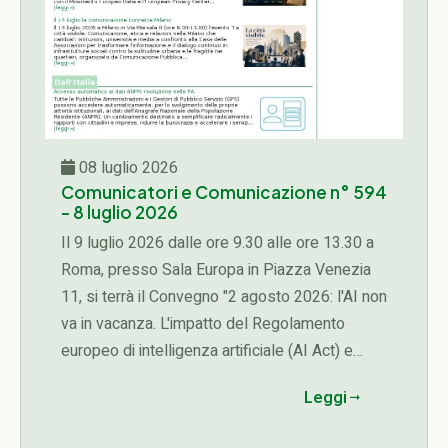
08 luglio 2026
Comunicatori e Comunicazione n° 594
- 8 luglio 2026
Il 9 luglio 2026 dalle ore 9.30 alle ore 13.30 a
Roma, presso Sala Europa in Piazza Venezia
11, si terrà il Convegno "2 agosto 2026: l'AI non
va in vacanza. L'impatto del Regolamento
europeo di intelligenza artificiale (AI Act) e
dell'Enciclica Magnifica Humanitas sugli
Leggi
operatori economici e sui diritti delle persone",
organizzato dall'Associazione Italiana della