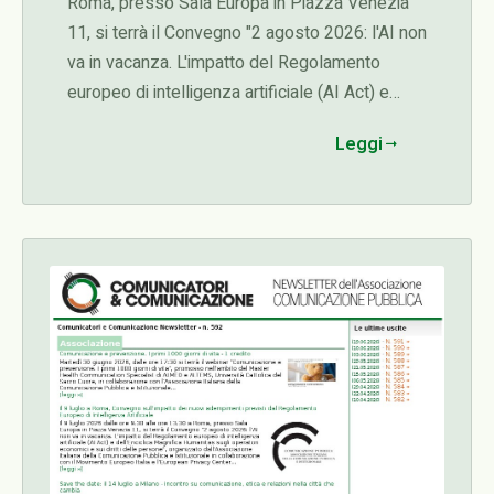
Roma, presso Sala Europa in Piazza Venezia
11, si terrà il Convegno "2 agosto 2026: l'AI non
va in vacanza. L'impatto del Regolamento
europeo di intelligenza artificiale (AI Act) e
dell'Enciclica Magnifica Humanitas sugli
Leggi
operatori economici e sui diritti delle persone",
organizzato dall'Associazione Italiana della
Comunicazione Pubblica e Istituzionale in
collaborazione con il Movimento Europeo Italia
e l'European Privacy Center...